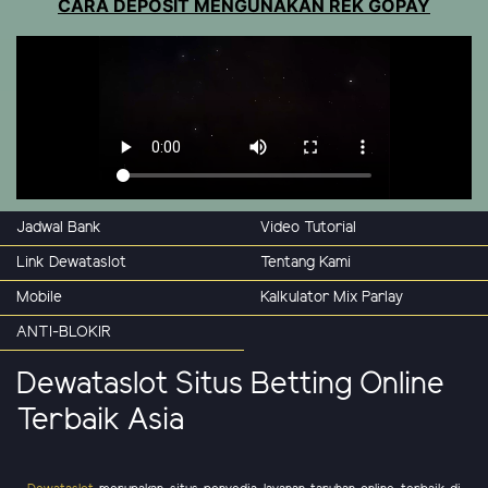
CARA DEPOSIT MENGUNAKAN REK GOPAY
Jadwal Bank
Video Tutorial
Link Dewataslot
Tentang Kami
Mobile
Kalkulator Mix Parlay
ANTI-BLOKIR
Dewataslot Situs Betting Online
Terbaik Asia