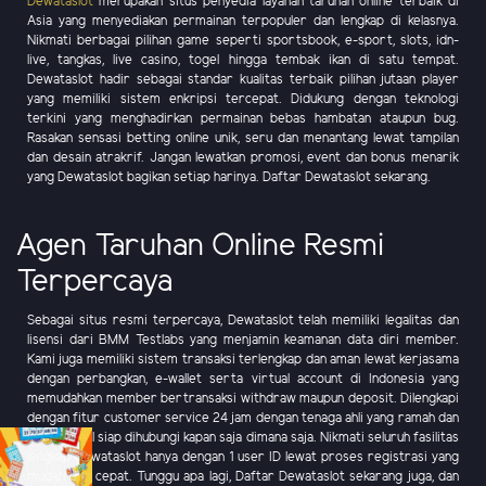
Dewataslot
merupakan situs penyedia layanan taruhan online terbaik di
Asia yang menyediakan permainan terpopuler dan lengkap di kelasnya.
Nikmati berbagai pilihan game seperti sportsbook, e-sport, slots, idn-
live, tangkas, live casino, togel hingga tembak ikan di satu tempat.
Dewataslot hadir sebagai standar kualitas terbaik pilihan jutaan player
yang memiliki sistem enkripsi tercepat. Didukung dengan teknologi
terkini yang menghadirkan permainan bebas hambatan ataupun bug.
Rasakan sensasi betting online unik, seru dan menantang lewat tampilan
dan desain atrakrif. Jangan lewatkan promosi, event dan bonus menarik
yang Dewataslot bagikan setiap harinya. Daftar Dewataslot sekarang.
Agen Taruhan Online Resmi
Terpercaya
Sebagai situs resmi terpercaya, Dewataslot telah memiliki legalitas dan
lisensi dari BMM Testlabs yang menjamin keamanan data diri member.
Kami juga memiliki sistem transaksi terlengkap dan aman lewat kerjasama
dengan perbangkan, e-wallet serta virtual account di Indonesia yang
memudahkan member bertransaksi withdraw maupun deposit. Dilengkapi
dengan fitur customer service 24 jam dengan tenaga ahli yang ramah dan
profesional siap dihubungi kapan saja dimana saja. Nikmati seluruh fasilitas
lengkap Dewataslot hanya dengan 1 user ID lewat proses registrasi yang
mudah dan cepat. Tunggu apa lagi, Daftar Dewataslot sekarang juga, dan