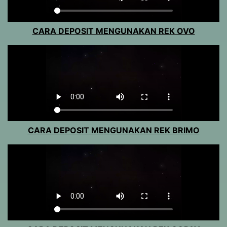
CARA DEPOSIT MENGUNAKAN REK OVO
CARA DEPOSIT MENGUNAKAN REK BRIMO