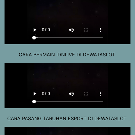
CARA BERMAIN IDNLIVE DI DEWATASLOT
CARA PASANG TARUHAN ESPORT DI DEWATASLOT