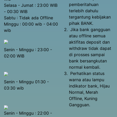
pemberitahuan
Selasa - Jumat : 23:00 WIB
terlebih dahulu
- 00:30 WIB
tergantung kebijakan
Sabtu : Tidak ada Offline
pihak BANK.
Minggu : 00:00 wib - 04:00
Jika bank gangguan
wib
atau offline semua
aktifitas deposit dan
withdraw tidak dapat
Senin - Minggu : 23:00 -
di prosses sampai
02:00 WIB
bank bersangkutan
normal kembali.
Perhatikan status
warna atau lampu
Senin - Minggu 01:30 -
indikator bank, Hijau
03:30 wib
Normal, Merah
Offline, Kuning
Gangguan.
Senin - Minggu : 22:00 -